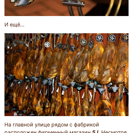
И ещё…
На главной улице рядом с фабрикой
расположен фирменный магазин
5J
. Несмотря