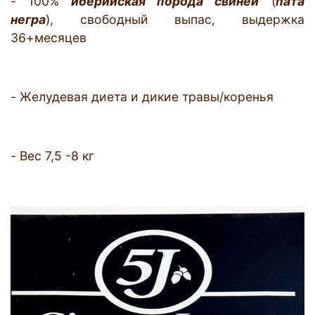
- 100%
иберийская порода свиней
(
пата
негра
), свободный выпас, выдержка
36+месяцев
- Желудевая диета и дикие травы/коренья
- Вес 7,5 -8 кг