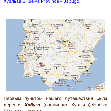
Хуэльва)./
Huelva
Province
–
Jabugo
.
Первым пунктом нашего путешествия была
деревня
Хабуго
(провинция Хуэльва)./Huelva