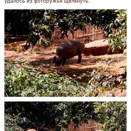
удалось из фоторужья щёлкнуть.