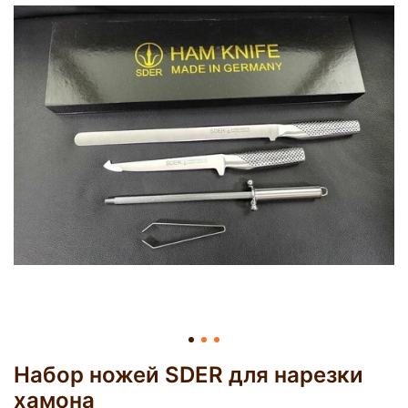
Набор ножей SDER для нарезки
хамона