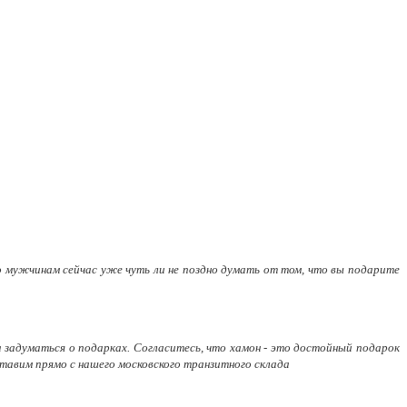
о мужчинам сейчас уже чуть ли не поздно думать от том, что вы подарите
 задуматься о подарках. Согласитесь, что хамон - это достойный подарок
тавим прямо с нашего московского транзитного склада