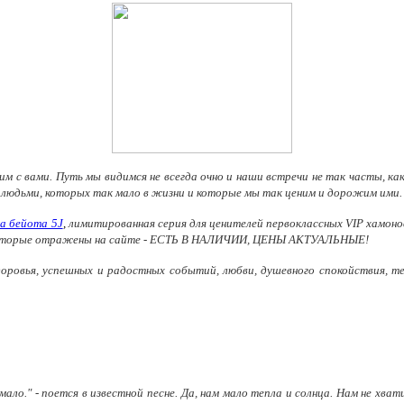
им с вами. Путь мы видимся не всегда очно и наши встречи не так часты, ка
юдьми, которых так мало в жизни и которые мы так ценим и дорожим ими. Н
ка бейота 5J
,
лимитированная серия для ценителей первоклассных VIP хамонов
ы, которые отражены на сайте - ЕСТЬ В НАЛИЧИИ, ЦЕНЫ АКТУАЛЬНЫЕ!
доровья, успешных и радостных событий, любви, душевного спокойствия, те
мало." - поется в известной песне. Да, нам мало тепла и солнца. Нам не хв