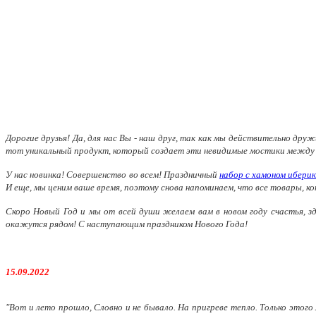
Дорогие друзья! Да, для нас Вы - наш друг, так как мы действительно друж
тот уникальный продукт, который создает эти невидимые мостики между л
У нас новинка! Совершенство во всем! Праздничный
набор с хамоном ибери
И еще, мы ценим ваше время, поэтому снова напоминаем, что все товар
Скоро Новый Год и мы от всей души желаем вам в новом году счастья, з
окажутся рядом! С наступающим праздником Нового Года!
15.09.2022
"Вот и лето прошло, Словно и не бывало. На пригреве тепло. Только этого 