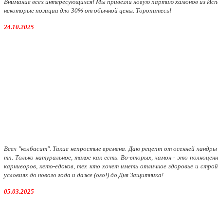
Внимание всех интересующихся! Мы привезли новую партию хамонов из Испан
некоторые позиции дло 30% от обычной цены. Торопитесь!
24.10.2025
Всех "колбасит". Так
ие непростые времена. Даю рецепт от осенней хандры -
тп. Только натуральное, такое как есть. Во-вторых, хамон - это полноц
карниворов, кето-едоков, тех кто хочет иметь отличное здоровье и стро
условиях до нового года и даже (ого!) до Дня Защитника!
05.03.2025