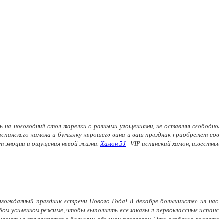
 на новогодний стол тарелки с разными угощениями, не оставляя свободног
 испанского хамона и бутылку хорошего вина и ваш праздник приобретет со
ет эмоции и ощущения новой жизни.
Хамон 5J
- VIP испанский хамон, известны
 долгожданный праздник встречи Нового Года! В декабре большинство из н
бом усиленном режиме, чтобы выполнить все заказы и первоклассные испанс
ывают не справляются с большим объемом перевозок. Это особенно касается 