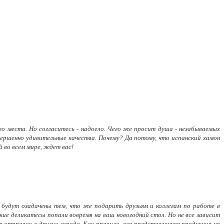
о места. Но согласитесь - надоело. Чего же просит душа - незабываемых
вершенно удивительные качества. Почему? Да потому, что испанский хамон
й во всем мире, ждет вас!
ас будут озадачены тем, что же подарить друзьям и коллегам по работе в
кие деликатесы попали вовремя на ваш новогодний стол. Но не все зависит
отправок в другие города. Как правило, вся представленная продукция на