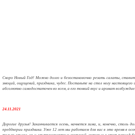
Скоро Новый Год! Можно долго и безостановочно резать салаты, ставить
эмоций, ощущений, праздника, чудес. Поставьте на стол ногу настоящего
абсолютно самодостаточен во всем, а его тонкий вкус и аромат возбужда
24.11.2021
Дорогие друзья! Заканчивается осень, начнется зима, и, конечно, столь
преддверии праздника. Уже 12 лет мы работаем для вас в это время в осо
только от нас, но и от транспортных компаний, которые в этот период б