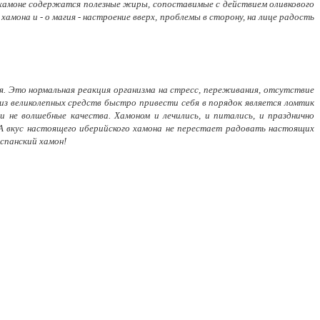
 в хамоне содержатся полезные жиры, сопоставимые с действием оливкового
амона и - о магия - настроение вверх, проблемы в сторону, на лице радость
я. Это нормальная реакция организма на стресс, переживания, отсутствие
 из великолепных средств быстро привести себя в порядок является ломтик
 не волшебные качества. Хамоном и лечились, и питались, и празднично
 А вкус настоящего иберийского хамона не перестает радовать настоящих
испанский хамон!