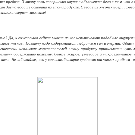
ти предков. И этому есть совершенно научное объяснение: дело в том, что
кая диета вообще основана на этом продукте. Съедаешь кусочек иберийского х
 нашем интернет-магазине!
акомо? Да, к сожалению сейчас многие из нас испытывают подобные ощущени
зимние месяцы. Поэтому надо оздоровиться, набраться сил и энергии. Одним
тешествии испанских мореплавателей этому продукту приписывали чуть ли
анному содержанию полезных белков, жиров, углеводов и микроэлементов.
и тело. Не забывайте, что у вас есть быстрое средство от многих проблем - 