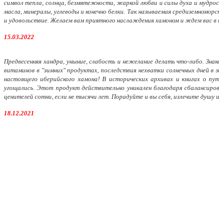
символ тепла, солнца, безмятежности, жаркой любви и силы духа и мудрос
масла, минералы, углеводы и конечно белки. Так называемая средиземноморс
и удовольствие. Желаем вам приятного наслаждения хамоном и ждем вас в
15.03.2022
Предвесенняя хандра, уныние, слабость и нежелание делать что-либо. Зн
витаминов в "зимних" продуктах, последствия нехватки солнечных дней в 
настоящего иберийского хамона! В исторических архивах и книгах о пу
угощались. Этот продукт действительно уникален благодаря сбалансиров
ценителей сотни, если не тысячи лет. Порадуйте и вы себя, излечите душу 
18.12.2021