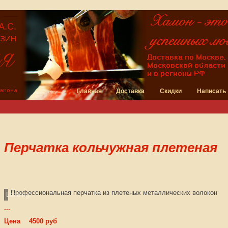
Главная
Доставка
Скидки
Написать
Перчатка кольчужная плетеная
Профессиональная перчатка из плетеных металлических волокон
Loading...
...
Цена
4500 руб