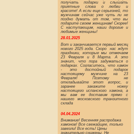
получать подарки и слышать
приятные слова о любви и
красоте! А если еще серьезней, то
мужчинам сейчас уже чуть ли не
поздно думать от том, что вы
подарите своем женщинам! Скорее!
С наступающим, наши дорогие и
любимые женщины!
28.01.2025
Вот и заканчивается первый месяц
нового 2025 года. Скоро нас ждут
праздники, которые мы отмечаем
23 Февраля и 8 Марта. А это
значит, что пора задуматься о
подарках. Согласитесь, что хамон
- это достойный подарок
настоящему мужчине на 23
Февраля! Поэтому не
откладывайте этот вопрос, и
заранее закажите ножку
настоящего испанского хамона, а
мы вам ее доставим прямо с
нашего московского транзитного
склада
04.04.2024
Внимание! Весенняя распродажа
хамонов! Все свежайщее, только
завезли! Все есть! Цены
значительно снижены. Не