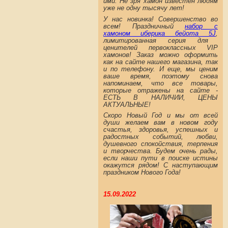
ими. Не зря хамон известен людям
уже не одну тысячу лет!
У нас новинка! Совершенство во
всем! Праздничный
набор с
хамоном иберика бейота 5J
,
лимитированная серия для
ценителей первоклассных VIP
хамонов! Заказ можно оформить
как на сайте нашего магазина, так
и по телефону. И еще, мы ценим
ваше время, поэтому снова
напоминаем, что все товары,
которые отражены на сайте -
ЕСТЬ В НАЛИЧИИ, ЦЕНЫ
АКТУАЛЬНЫЕ!
Скоро Новый Год и мы от всей
души желаем вам в новом году
счастья, здоровья, успешных и
радостных событий, любви,
душевного спокойствия, терпения
и творчества. Будем очень рады,
если наши пути в поиске истины
окажутся рядом! С наступающим
праздником Нового Года!
15.09.2022