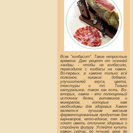
Всех "колбасит". Так
ие непростые
времена. Даю рецепт от осенней
хандры - чтобы не колбасило,
переходите с колбасы на хамон.
Во-первых, в хамоне только всё
полезное, никаких добавок,
улучшителей вкуса, цвета,
текстуры и тп. Только
натуральное, такое как есть. Во-
вторых, хамон - это полноценный
источник белка, витаминов и
минералов, которые нам
необходимы для здоровья. Хамон
является лучшим мясным
ферментированным продуктом для
карниворов, кето-едоков, тех кто
хочет иметь отличное здоровье и
стройную фигуру. Успейте купить
хамон сейчас по лучшей цене до