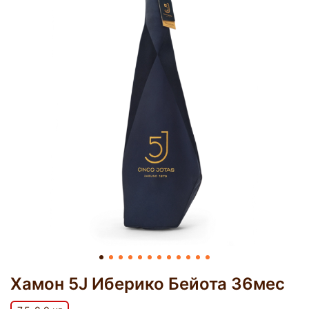
Хамон 5J Иберико Бейота 36мес