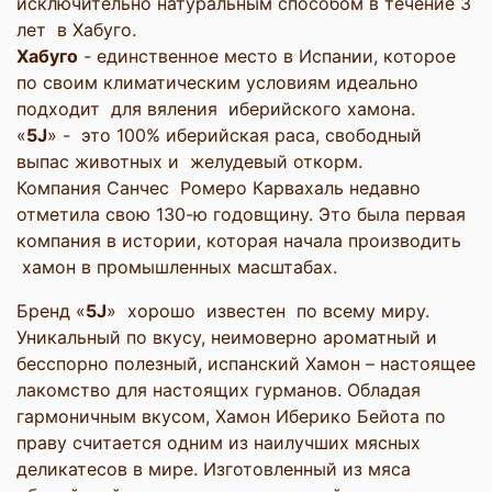
исключительно натуральным способом в течение 3
лет в Хабуго.
Хабуго
- единственное место в Испании, которое
по своим климатическим условиям идеально
подходит для вяления иберийского хамона.
«
5
J
» - это 100% иберийская раса, свободный
выпас животных и желудевый откорм.
Компания Санчес Ромеро Карвахаль недавно
отметила свою 130-ю годовщину. Это была первая
компания в истории, которая начала производить
хамон в промышленных масштабах.
Бренд «
5
J
» хорошо известен по всему миру.
Уникальный по вкусу, неимоверно ароматный и
бесспорно полезный, испанский Хамон – настоящее
лакомство для настоящих гурманов. Обладая
гармоничным вкусом, Хамон Иберико Бейота по
праву считается одним из наилучших мясных
деликатесов в мире. Изготовленный из мяса