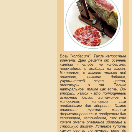
Всех "колбасит". Так
ие непростые
времена. Даю рецепт от осенней
хандры - чтобы не колбасило,
переходите с колбасы на хамон.
Во-первых, в хамоне только всё
полезное, никаких добавок,
улучшителей вкуса, цвета,
текстуры и тп. Только
натуральное, такое как есть. Во-
вторых, хамон - это полноценный
источник белка, витаминов и
минералов, которые нам
необходимы для здоровья. Хамон
является лучшим мясным
ферментированным продуктом для
карниворов, кето-едоков, тех кто
хочет иметь отличное здоровье и
стройную фигуру. Успейте купить
хамон сейчас по лучшей цене до