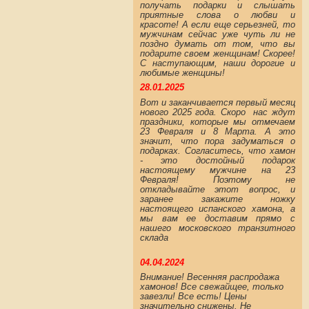
получать подарки и слышать
приятные слова о любви и
красоте! А если еще серьезней, то
мужчинам сейчас уже чуть ли не
поздно думать от том, что вы
подарите своем женщинам! Скорее!
С наступающим, наши дорогие и
любимые женщины!
28.01.2025
Вот и заканчивается первый месяц
нового 2025 года. Скоро нас ждут
праздники, которые мы отмечаем
23 Февраля и 8 Марта. А это
значит, что пора задуматься о
подарках. Согласитесь, что хамон
- это достойный подарок
настоящему мужчине на 23
Февраля! Поэтому не
откладывайте этот вопрос, и
заранее закажите ножку
настоящего испанского хамона, а
мы вам ее доставим прямо с
нашего московского транзитного
склада
04.04.2024
Внимание! Весенняя распродажа
хамонов! Все свежайщее, только
завезли! Все есть! Цены
значительно снижены. Не