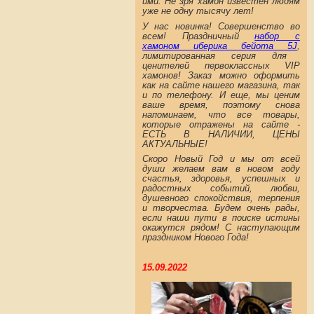
ими. Не зря хамон известен людям
уже не одну тысячу лет!
У нас новинка! Совершенство во
всем! Праздничный
набор с
хамоном иберика бейота 5J
,
лимитированная серия для
ценителей первоклассных VIP
хамонов! Заказ можно оформить
как на сайте нашего магазина, так
и по телефону. И еще, мы ценим
ваше время, поэтому снова
напоминаем, что все товары,
которые отражены на сайте -
ЕСТЬ В НАЛИЧИИ, ЦЕНЫ
АКТУАЛЬНЫЕ!
Скоро Новый Год и мы от всей
души желаем вам в новом году
счастья, здоровья, успешных и
радостных событий, любви,
душевного спокойствия, терпения
и творчества. Будем очень рады,
если наши пути в поиске истины
окажутся рядом! С наступающим
праздником Нового Года!
15.09.2022