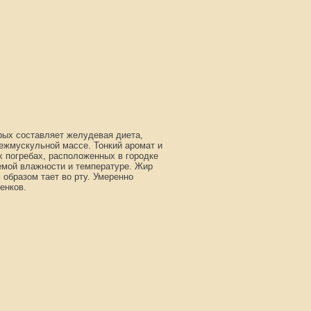
рых составляет желудевая диета,
ежмускульной массе. Тонкий аромат и
х погребах, расположенных в городке
емой влажности и температуре. Жир
 образом тает во рту. Умеренно
тенков.