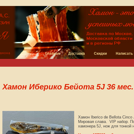
Главная
Доставка
Скидки
Написать
Хамон Иберико Бейота 5J 36 мес.
Хамон Iberico de Bellota Cinco
Мировая слава. VIP набор. По
хамонера 5J, нож для тонкой 