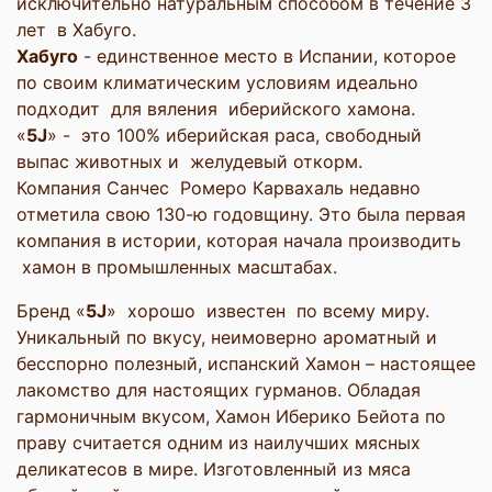
исключительно натуральным способом в течение 3
лет в Хабуго.
Хабуго
- единственное место в Испании, которое
по своим климатическим условиям идеально
подходит для вяления иберийского хамона.
«
5
J
» - это 100% иберийская раса, свободный
выпас животных и желудевый откорм.
Компания Санчес Ромеро Карвахаль недавно
отметила свою 130-ю годовщину. Это была первая
компания в истории, которая начала производить
хамон в промышленных масштабах.
Бренд «
5
J
» хорошо известен по всему миру.
Уникальный по вкусу, неимоверно ароматный и
бесспорно полезный, испанский Хамон – настоящее
лакомство для настоящих гурманов. Обладая
гармоничным вкусом, Хамон Иберико Бейота по
праву считается одним из наилучших мясных
деликатесов в мире. Изготовленный из мяса