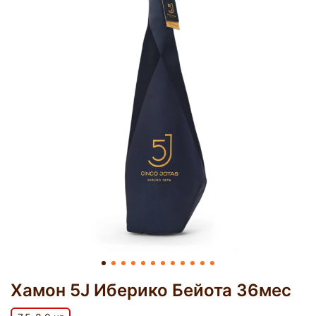
Хамон 5J Иберико Бейота 36мес