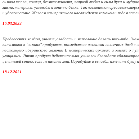
символ тепла, солнца, безмятежности, жаркой любви и силы духа и мудрос
масла, минералы, углеводы и конечно белки. Так называемая средиземноморс
и удовольствие. Желаем вам приятного наслаждения хамоном и ждем вас в
15.03.2022
Предвесенняя хандра, уныние, слабость и нежелание делать что-либо. Зн
витаминов в "зимних" продуктах, последствия нехватки солнечных дней в 
настоящего иберийского хамона! В исторических архивах и книгах о пу
угощались. Этот продукт действительно уникален благодаря сбалансиров
ценителей сотни, если не тысячи лет. Порадуйте и вы себя, излечите душу 
18.12.2021