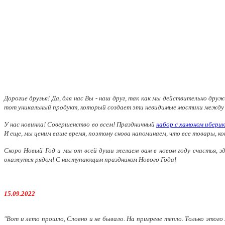
Дорогие друзья! Да, для нас Вы - наш друг, так как мы действительно друж
тот уникальный продукт, который создает эти невидимые мостики между л
У нас новинка! Совершенство во всем! Праздничный
набор с хамоном ибери
И еще, мы ценим ваше время, поэтому снова напоминаем, что все товар
Скоро Новый Год и мы от всей души желаем вам в новом году счастья, з
окажутся рядом! С наступающим праздником Нового Года!
15.09.2022
"Вот и лето прошло, Словно и не бывало. На пригреве тепло. Только этого 