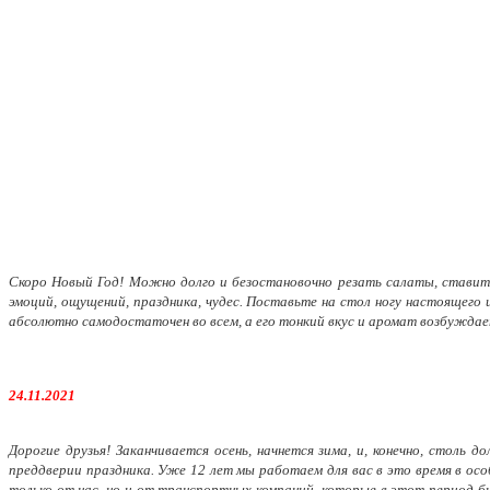
Скоро Новый Год! Можно долго и безостановочно резать салаты, ставить
эмоций, ощущений, праздника, чудес. Поставьте на стол ногу настоящего
абсолютно самодостаточен во всем, а его тонкий вкус и аромат возбужда
24.11.2021
Дорогие друзья! Заканчивается осень, начнется зима, и, конечно, столь
преддверии праздника. Уже 12 лет мы работаем для вас в это время в осо
только от нас, но и от транспортных компаний, которые в этот период б