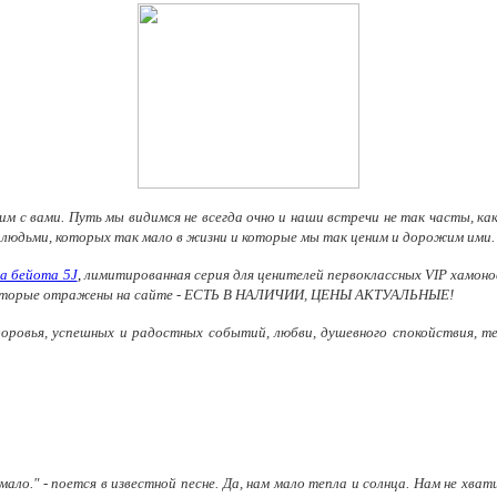
им с вами. Путь мы видимся не всегда очно и наши встречи не так часты, ка
юдьми, которых так мало в жизни и которые мы так ценим и дорожим ими. Н
ка бейота 5J
,
лимитированная серия для ценителей первоклассных VIP хамонов
ы, которые отражены на сайте - ЕСТЬ В НАЛИЧИИ, ЦЕНЫ АКТУАЛЬНЫЕ!
доровья, успешных и радостных событий, любви, душевного спокойствия, те
мало." - поется в известной песне. Да, нам мало тепла и солнца. Нам не хв