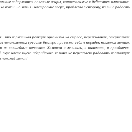
 в хамоне содержатся полезные жиры, сопоставимые с действием оливкового
амона и - о магия - настроение вверх, проблемы в сторону, на лице радость
я. Это нормальная реакция организма на стресс, переживания, отсутствие
 из великолепных средств быстро привести себя в порядок является ломтик
 не волшебные качества. Хамоном и лечились, и питались, и празднично
 А вкус настоящего иберийского хамона не перестает радовать настоящих
испанский хамон!