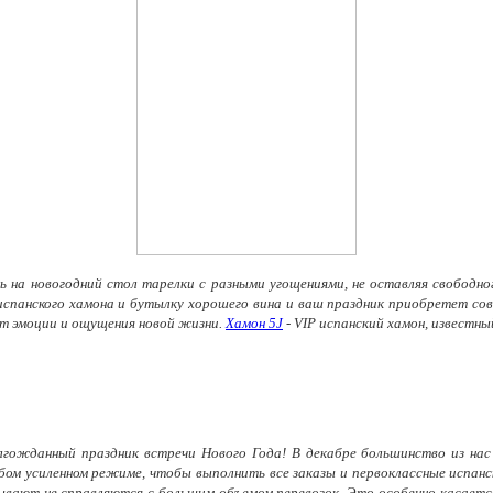
 на новогодний стол тарелки с разными угощениями, не оставляя свободног
 испанского хамона и бутылку хорошего вина и ваш праздник приобретет со
ет эмоции и ощущения новой жизни.
Хамон 5J
- VIP испанский хамон, известны
 долгожданный праздник встречи Нового Года! В декабре большинство из н
бом усиленном режиме, чтобы выполнить все заказы и первоклассные испанс
ывают не справляются с большим объемом перевозок. Это особенно касается 