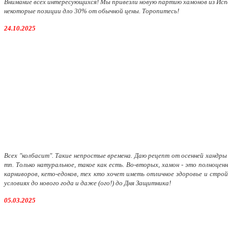
Внимание всех интересующихся! Мы привезли новую партию хамонов из Испан
некоторые позиции дло 30% от обычной цены. Торопитесь!
24.10.2025
Всех "колбасит". Так
ие непростые времена. Даю рецепт от осенней хандры -
тп. Только натуральное, такое как есть. Во-вторых, хамон - это полноц
карниворов, кето-едоков, тех кто хочет иметь отличное здоровье и стро
условиях до нового года и даже (ого!) до Дня Защитника!
05.03.2025