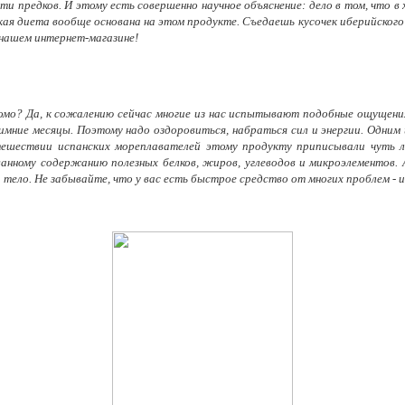
ти предков. И этому есть совершенно научное объяснение: дело в том, что
кая диета вообще основана на этом продукте. Съедаешь кусочек иберийского х
 нашем интернет-магазине!
акомо? Да, к сожалению сейчас многие из нас испытывают подобные ощущени
зимние месяцы. Поэтому надо оздоровиться, набраться сил и энергии. Одним
тешествии испанских мореплавателей этому продукту приписывали чуть ли
анному содержанию полезных белков, жиров, углеводов и микроэлементов.
и тело. Не забывайте, что у вас есть быстрое средство от многих проблем - 