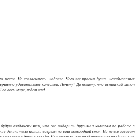
о места. Но согласитесь - надоело. Чего же просит душа - незабываемых
вершенно удивительные качества. Почему? Да потому, что испанский хамон
й во всем мире, ждет вас!
ас будут озадачены тем, что же подарить друзьям и коллегам по работе в
кие деликатесы попали вовремя на ваш новогодний стол. Но не все зависит
отправок в другие города. Как правило, вся представленная продукция на