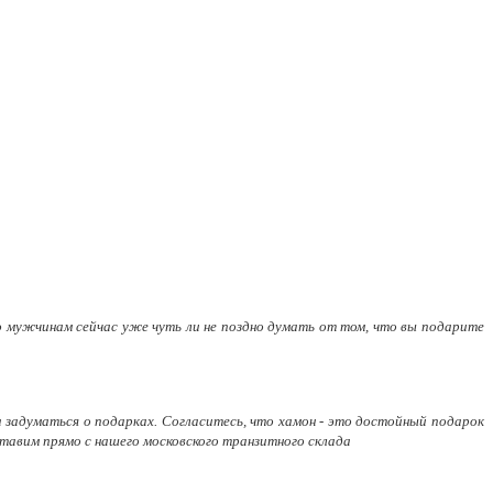
о мужчинам сейчас уже чуть ли не поздно думать от том, что вы подарите
 задуматься о подарках. Согласитесь, что хамон - это достойный подарок
тавим прямо с нашего московского транзитного склада